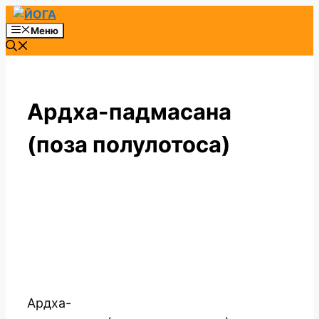
Перейти
к
Меню
содержимому
Ардха-падмасана
(поза полулотоса)
Ардха-