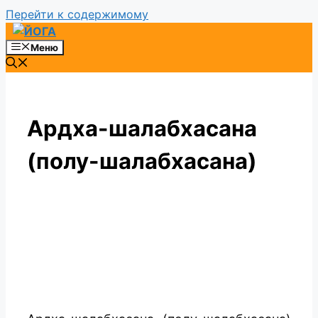
Перейти к содержимому
Меню
Ардха-шалабхасана
(полу-шалабхасана)