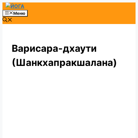
Перейти
к
Меню
содержимому
Варисара-дхаути
(Шанкхапракшалана)