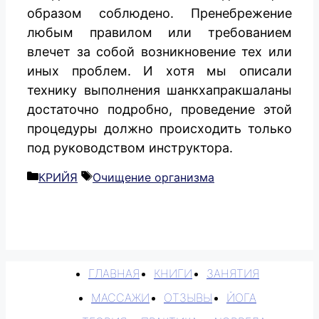
образом соблюдено. Пренебрежение
любым правилом или требованием
влечет за собой возникновение тех или
иных проблем. И хотя мы описали
технику выполнения шанкхапракшаланы
достаточно подробно, проведение этой
процедуры должно происходить только
под руководством инструктора.
Рубрики
Метки
КРИЙЯ
Очищение организма
ГЛАВНАЯ
КНИГИ
ЗАНЯТИЯ
МАССАЖИ
ОТЗЫВЫ
ЙОГА