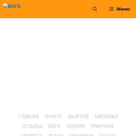
Перейти
Меню
к
содержимому
ГЛАВНАЯ
КНИГИ
ЗАНЯТИЯ
МАССАЖИ
ОТЗЫВЫ
ЙОГА
ТЕОРИЯ
ПРАКТИКА
АЮРВЕДА
АСАНА
ПРАНАЯМА
ОТДЫХ