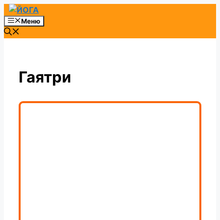
Перейти
к
Меню
содержимому
Гаятри